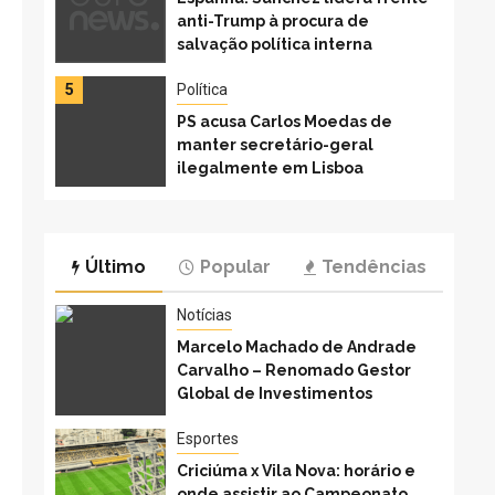
anti-Trump à procura de
salvação política interna
5
Política
PS acusa Carlos Moedas de
manter secretário-geral
ilegalmente em Lisboa
6
Política
Cármen cobra fim do
Último
Popular
Tendências
teletrabalho na Justiça Eleitora
– 17/02/2026 – Política
Notícias
Marcelo Machado de Andrade
Carvalho – Renomado Gestor
Global de Investimentos
Esportes
Criciúma x Vila Nova: horário e
onde assistir ao Campeonato