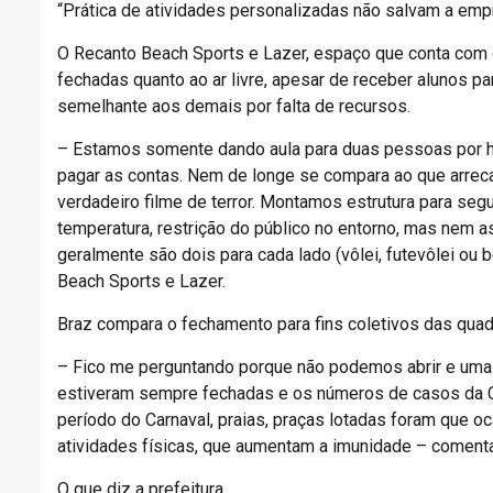
“Prática de atividades personalizadas não salvam a emp
O Recanto Beach Sports e Lazer, espaço que conta com qu
fechadas quanto ao ar livre, apesar de receber alunos p
semelhante aos demais por falta de recursos.
– Estamos somente dando aula para duas pessoas por h
pagar as contas. Nem de longe se compara ao que arre
verdadeiro filme de terror. Montamos estrutura para segu
temperatura, restrição do público no entorno, mas nem 
geralmente são dois para cada lado (vôlei, futevôlei ou 
Beach Sports e Lazer.
Braz compara o fechamento para fins coletivos das quad
– Fico me perguntando porque não podemos abrir e uma 
estiveram sempre fechadas e os números de casos da 
período do Carnaval, praias, praças lotadas foram que o
atividades físicas, que aumentam a imunidade – coment
O que diz a prefeitura