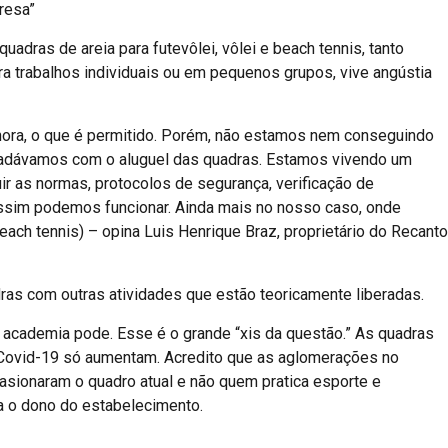
resa”
adras de areia para futevôlei, vôlei e beach tennis, tanto
ara trabalhos individuais ou em pequenos grupos, vive angústia
ora, o que é permitido. Porém, não estamos nem conseguindo
cadávamos com o aluguel das quadras. Estamos vivendo um
ir as normas, protocolos de segurança, verificação de
assim podemos funcionar. Ainda mais no nosso caso, onde
beach tennis) – opina Luis Henrique Braz, proprietário do Recanto
ras com outras atividades que estão teoricamente liberadas.
academia pode. Esse é o grande “xis da questão.” As quadras
Covid-19 só aumentam. Acredito que as aglomerações no
casionaram o quadro atual e não quem pratica esporte e
a o dono do estabelecimento.