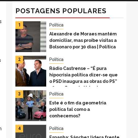
POSTAGENS POPULARES
s
1
Política
Alexandre de Moraes mantém
domiciliar, mas proíbe visitas a
Bolsonaro por 30 dias | Política
2
Política
s
Rádio Castrense – “É pura
hipocrisia política dizer-se que
o PSD inaugura as obras do PS”
afirma Gonçalo Valente
3
Política
Este é o fim da geometria
política tal como a
conhecemos?
m
4
Política
Espanha: Sánchez lidera frente