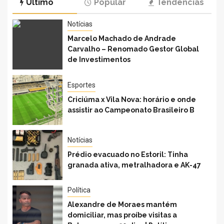
Último
Popular
Tendências
proíbe
que o PSD
visitas a
inaugura
Bolsonaro
Notícias
as obras
por 30
do PS”
Marcelo Machado de Andrade
dias |
afirma
Carvalho – Renomado Gestor Global
Política
Gonçalo
de Investimentos
Valente
Esportes
Criciúma x Vila Nova: horário e onde
assistir ao Campeonato Brasileiro B
Notícias
Prédio evacuado no Estoril: Tinha
granada ativa, metralhadora e AK-47
Política
Alexandre de Moraes mantém
domiciliar, mas proíbe visitas a