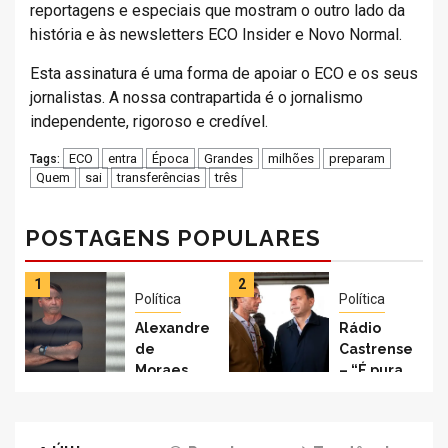
reportagens e especiais que mostram o outro lado da
história e às newsletters ECO Insider e Novo Normal.
Esta assinatura é uma forma de apoiar o ECO e os seus
jornalistas. A nossa contrapartida é o jornalismo
independente, rigoroso e credível.
ECO
entra
Época
Grandes
milhões
preparam
Tags:
Quem
sai
transferências
três
POSTAGENS POPULARES
1
2
Política
Política
Alexandre
Rádio
de
Castrense
Moraes
– “É pura
mantém
hipocrisia
domiciliar,
política
mas
dizer-se