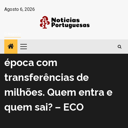
Avançar
Agosto 6, 2026
para
o
conteúdo
O Negócio
Três grandes preparam
Menu
principal
época com
transferências de
milhões. Quem entra e
quem sai? – ECO