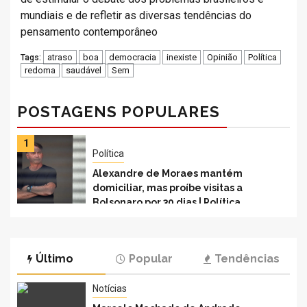
mundiais e de refletir as diversas tendências do
pensamento contemporâneo
atraso
boa
democracia
inexiste
Opinião
Política
Tags:
redoma
saudável
Sem
POSTAGENS POPULARES
1
2
Política
Alexandre de Moraes mantém
domiciliar, mas proíbe visitas a
Bolsonaro por 30 dias | Política
Último
Popular
Tendências
Notícias