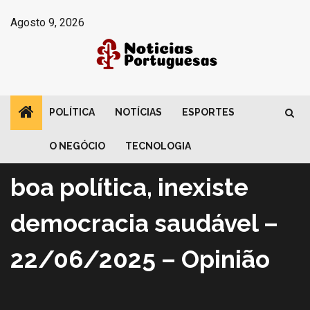
Avançar
Agosto 9, 2026
para
o
conteúdo
POLÍTICA
NOTÍCIAS
ESPORTES
Política
A redoma do atraso: sem
O NEGÓCIO
TECNOLOGIA
boa política, inexiste
democracia saudável –
22/06/2025 – Opinião