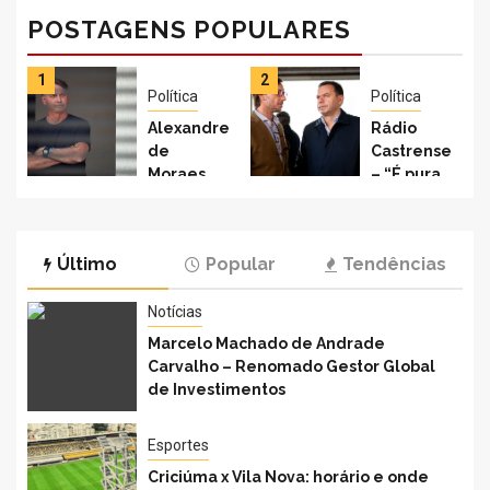
POSTAGENS POPULARES
1
2
Política
Política
Alexandre
Rádio
de
Castrense
Moraes
– “É pura
mantém
hipocrisia
domiciliar,
política
mas
dizer-se
Último
Popular
Tendências
proíbe
que o PSD
visitas a
inaugura
Bolsonaro
Notícias
as obras
por 30
do PS”
Marcelo Machado de Andrade
dias |
afirma
Carvalho – Renomado Gestor Global
Política
Gonçalo
de Investimentos
Valente
Esportes
Criciúma x Vila Nova: horário e onde