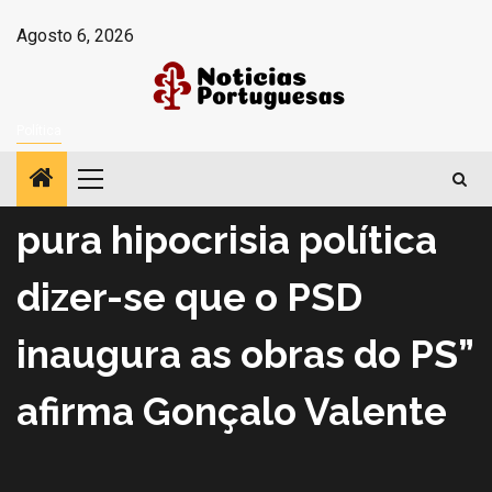
Avançar
Agosto 6, 2026
para
o
conteúdo
Política
Rádio Castrense – “É
Menu
principal
pura hipocrisia política
dizer-se que o PSD
inaugura as obras do PS”
afirma Gonçalo Valente