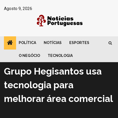
Avançar
Agosto 9, 2026
para
o
conteúdo
POLÍTICA
NOTÍCIAS
ESPORTES
Tecnologia
Exame Informática |
O NEGÓCIO
TECNOLOGIA
Grupo Hegisantos usa
tecnologia para
melhorar área comercial