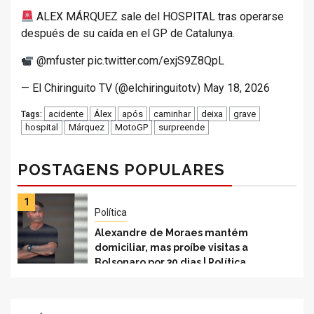
ALEX MÁRQUEZ sale del HOSPITAL tras operarse
después de su caída en el GP de Catalunya.
@mfuster pic.twitter.com/exjS9Z8QpL
— El Chiringuito TV (@elchiringuitotv) May 18, 2026
acidente
Álex
após
caminhar
deixa
grave
Tags:
hospital
Márquez
MotoGP
surpreende
POSTAGENS POPULARES
1
Política
Alexandre de Moraes mantém
domiciliar, mas proíbe visitas a
Bolsonaro por 30 dias | Política