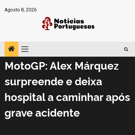
Avançar
Agosto 8, 2026
para
o
conteúdo
Menu
Notícias
principal
MotoGP: Alex Márquez
surpreende e deixa
hospital a caminhar após
grave acidente