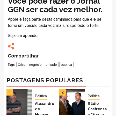
Você pode fazer o Jornal
GGN ser cada vez melhor.
Apoie e faça parte desta caminhada para que ele se
torne um veículo cada vez mais respeitado e forte.
Seja um apoiador
Compartilhar
Compartilhar
Tweetar
Compartilhe
Enviar
Enviar
Crise
negócio
privado
pública
Tags:
no
no
pelo
por
Facebook
Bluesky
WhatsApp
e-
POSTAGENS POPULARES
mail
1
2
Política
Política
Alexandre
Rádio
de
Castrense
Moraes
– “É pura