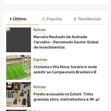
mantém
hipocrisia
domiciliar,
política
mas
dizer-se
Último
Popular
Tendências
proíbe
que o PSD
visitas a
inaugura
Bolsonaro
Notícias
as obras
por 30
do PS”
Marcelo Machado de Andrade
dias |
afirma
Carvalho – Renomado Gestor Global
Política
Gonçalo
de Investimentos
Valente
Esportes
Criciúma x Vila Nova: horário e onde
assistir ao Campeonato Brasileiro B
Notícias
Prédio evacuado no Estoril: Tinha
granada ativa, metralhadora e AK-47