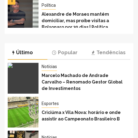
1
Política
Alexandre de Moraes mantém
domiciliar, mas proíbe visitas a
Bolsonaro por 30 dias | Política
Último
Popular
Tendências
Notícias
Marcelo Machado de Andrade
Carvalho – Renomado Gestor Global
de Investimentos
Esportes
Criciúma x Vila Nova: horário e onde
assistir ao Campeonato Brasileiro B
Notícias