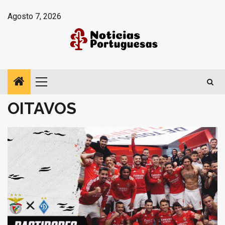
Avançar
Agosto 7, 2026
para
o
conteúdo
Menu
principal
OITAVOS