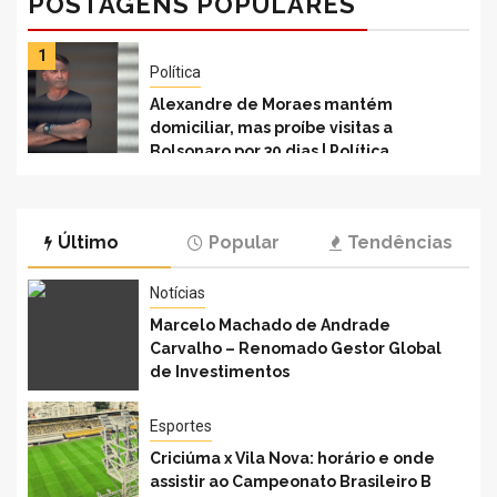
POSTAGENS POPULARES
1
Política
Alexandre de Moraes mantém
domiciliar, mas proíbe visitas a
Bolsonaro por 30 dias | Política
Último
Popular
Tendências
Notícias
Marcelo Machado de Andrade
Carvalho – Renomado Gestor Global
de Investimentos
Esportes
Criciúma x Vila Nova: horário e onde
assistir ao Campeonato Brasileiro B