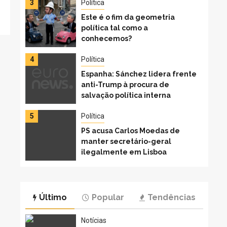
3
Política
Este é o fim da geometria
política tal como a
conhecemos?
4
Política
Espanha: Sánchez lidera frente
anti-Trump à procura de
salvação política interna
5
Política
PS acusa Carlos Moedas de
manter secretário-geral
ilegalmente em Lisboa
6
Política
Cármen cobra fim do
Último
Popular
Tendências
teletrabalho na Justiça Eleitora
– 17/02/2026 – Política
Notícias