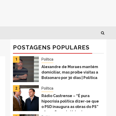
POSTAGENS POPULARES
1
Política
Alexandre de Moraes mantém
domiciliar, mas proíbe visitas a
Bolsonaro por 30 dias | Política
2
Política
Rádio Castrense – “É pura
hipocrisia política dizer-se que
o PSD inaugura as obras do PS”
afirma Gonçalo Valente