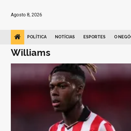
Avançar
para
Agosto 8, 2026
o
conteúdo
POLÍTICA
NOTÍCIAS
ESPORTES
O NEGÓ
Williams