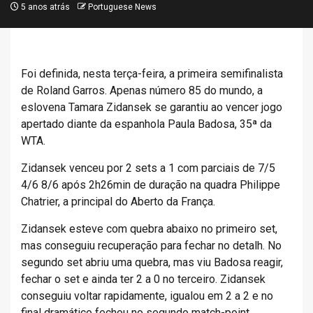
5 anos atrás
Portuguese News
Foi definida, nesta terça-feira, a primeira semifinalista
de Roland Garros. Apenas número 85 do mundo, a
eslovena Tamara Zidansek se garantiu ao vencer jogo
apertado diante da espanhola Paula Badosa, 35ª da
WTA.
Zidansek venceu por 2 sets a 1 com parciais de 7/5
4/6 8/6 após 2h26min de duração na quadra Philippe
Chatrier, a principal do Aberto da França.
Zidansek esteve com quebra abaixo no primeiro set,
mas conseguiu recuperação para fechar no detalh. No
segundo set abriu uma quebra, mas viu Badosa reagir,
fechar o set e ainda ter 2 a 0 no terceiro. Zidansek
conseguiu voltar rapidamente, igualou em 2 a 2 e no
final dramático fechou no segundo match-point.