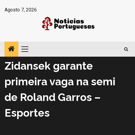
Avançar
Agosto 7, 2026
para
o
conteúdo
Menu
Apresentou
Esportes
principal
Zidansek garante
primeira vaga na semi
de Roland Garros –
Esportes