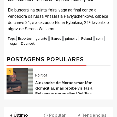
Ela buscará, na quinta-feira, vaga na final contra a
vencedora da russa Anastasia Pavlyuchenkova, cabeça
de chave 31, e a cazaque Elena Rybakina, 21ª favorita e
algoz de Serena Williams.
Esportes
garante
Garros
primeira
Roland
semi
Tags:
vaga
Zidansek
POSTAGENS POPULARES
1
Política
Alexandre de Moraes mantém
domiciliar, mas proíbe visitas a
Bolsonaro por 30 dias | Política
Último
Popular
Tendências