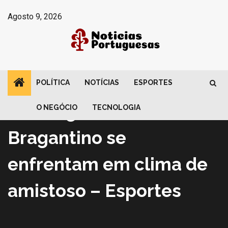
Avançar
Agosto 9, 2026
para
o
conteúdo
POLÍTICA
NOTÍCIAS
ESPORTES
Esportes
Botafogo e Red Bull
O NEGÓCIO
TECNOLOGIA
Bragantino se
enfrentam em clima de
amistoso – Esportes