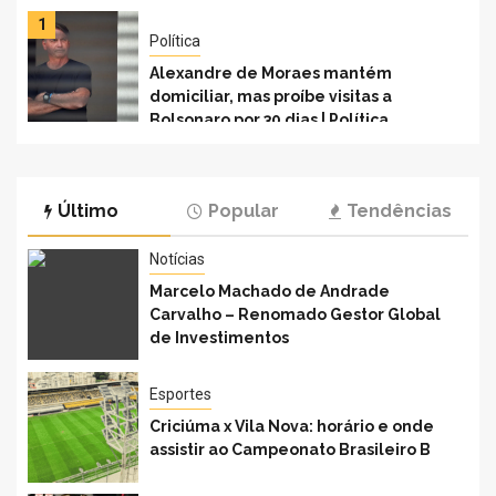
1
2
Política
Alexandre de Moraes mantém
domiciliar, mas proíbe visitas a
Bolsonaro por 30 dias | Política
Último
Popular
Tendências
Notícias
Marcelo Machado de Andrade
Carvalho – Renomado Gestor Global
de Investimentos
Esportes
Criciúma x Vila Nova: horário e onde
assistir ao Campeonato Brasileiro B