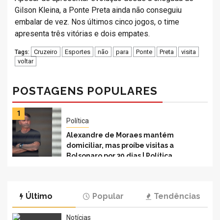
Gilson Kleina, a Ponte Preta ainda não conseguiu
embalar de vez. Nos últimos cinco jogos, o time
apresenta três vitórias e dois empates.
Cruzeiro
Esportes
não
para
Ponte
Preta
visita
Tags:
voltar
POSTAGENS POPULARES
1
Política
Alexandre de Moraes mantém
domiciliar, mas proíbe visitas a
Bolsonaro por 30 dias | Política
Último
Popular
Tendências
Notícias